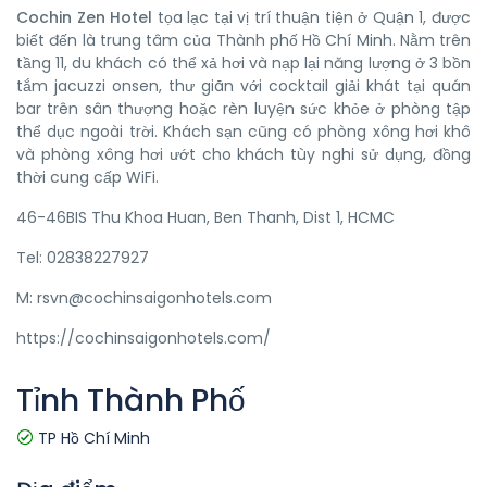
Cochin Zen Hotel
tọa lạc tại vị trí thuận tiện ở Quận 1, được
biết đến là trung tâm của Thành phố Hồ Chí Minh. Nằm trên
tầng 11, du khách có thể xả hơi và nạp lại năng lượng ở 3 bồn
tắm jacuzzi onsen, thư giãn với cocktail giải khát tại quán
bar trên sân thượng hoặc rèn luyện sức khỏe ở phòng tập
thể dục ngoài trời. Khách sạn cũng có phòng xông hơi khô
và phòng xông hơi ướt cho khách tùy nghi sử dụng, đồng
thời cung cấp WiFi.
46-46BIS Thu Khoa Huan, Ben Thanh, Dist 1, HCMC
Tel: 02838227927
M: rsvn@cochinsaigonhotels.com
https://cochinsaigonhotels.com/
Tỉnh Thành Phố
TP Hồ Chí Minh