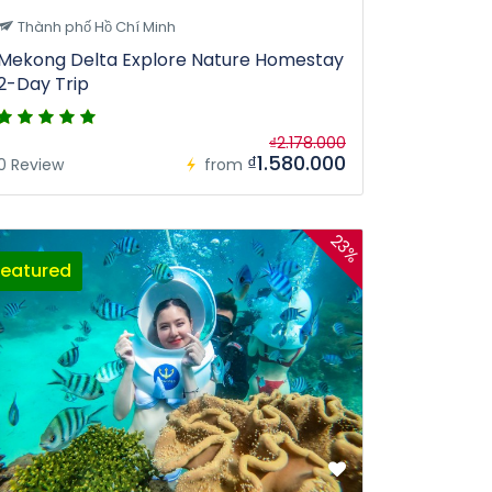
Thành phố Hồ Chí Minh
Mekong Delta Explore Nature Homestay
2-Day Trip
₫2.178.000
₫1.580.000
0 Review
from
23%
Featured