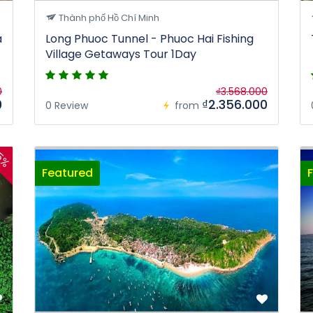
Thành phố Hồ Chí Minh
a
Long Phuoc Tunnel - Phuoc Hai Fishing
Village Getaways Tour 1Day
0
₫3.568.000
0
₫2.356.000
0 Review
from
5%
Featured