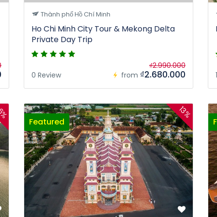
Thành phố Hồ Chí Minh
Ho Chi Minh City Tour & Mekong Delta
Private Day Trip
0
₫2.990.000
0
₫2.680.000
0 Review
from
6%
13%
Featured