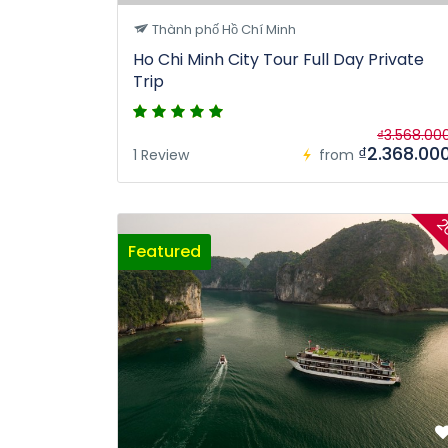
Thành phố Hồ Chí Minh
Ho Chi Minh City Tour Full Day Private
Trip
₫3.568.00
₫2.368.00
1 Review
from
2
Featured