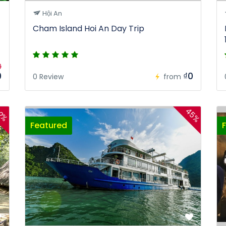
Hội An
Cham Island Hoi An Day Trip
0
0
₫0
0 Review
from
45%
2%
Featured