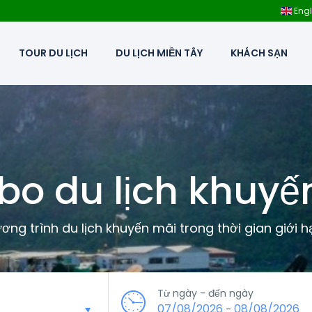
Engl
TOUR DU LỊCH
DU LỊCH MIỀN TÂY
KHÁCH SẠN
o du lịch khuyế
ng trình du lịch khuyến mãi trong thời gian giới h
Từ ngày - đến ngày
07/08/2026
08/08/2026
-