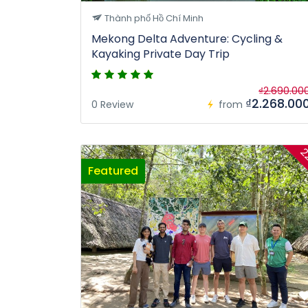
Thành phố Hồ Chí Minh
Mekong Delta Adventure: Cycling &
Kayaking Private Day Trip
₫2.690.00
₫2.268.00
0 Review
from
2
Featured