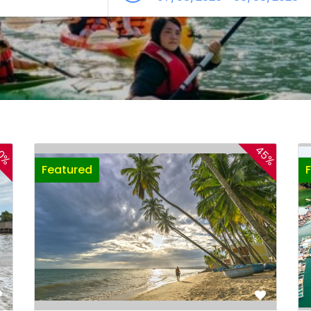
45%
0%
Featured