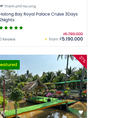
Thành phố Hạ Long
Halong Bay Royal Palace Cruise 3Days
2Nights
₫6.789.000
₫5.190.000
0 Review
from
27%
Featured