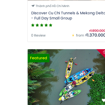
Thành phố Hồ Chí Minh
Discover Cu Chi Tunnels & Mekong Delt
- Full Day Small Group
₫1.890.00
₫1.370.00
0 Review
from
1
Featured