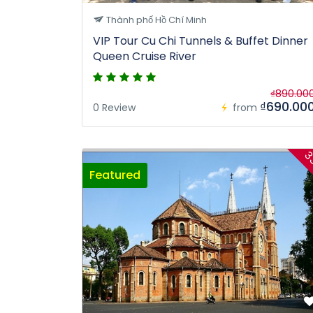
Thành phố Hồ Chí Minh
VIP Tour Cu Chi Tunnels & Buffet Dinner
Queen Cruise River
₫890.00
₫690.00
0 Review
from
3
Featured