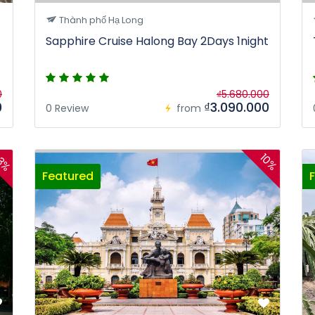
Thành phố Hạ Long
Sapphire Cruise Halong Bay 2Days 1night
0
₫5.680.000
0
₫3.090.000
0 Review
from
3%
10%
Featured