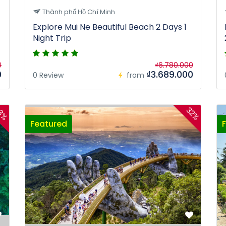
Thành phố Hồ Chí Minh
Explore Mui Ne Beautiful Beach 2 Days 1
Night Trip
0
₫6.780.000
0
₫3.689.000
0 Review
from
3%
32%
Featured