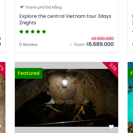
Thành phố Đà Nẵng
Explore the central Vietnam tour 3days
2nights
0
₫9.900.000
0
₫6.689.000
0 Review
from
33%
7%
Featured