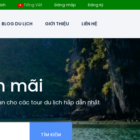
ish
Tiếng Việt
Đăng nhập
Đăng ký
BLOG DU LỊCH
GIỚI THIỆU
LIÊN HỆ
n mãi
ạn cho các tour du lịch hấp dẫn nhất
TÌM KIẾM