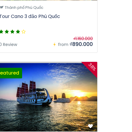
Thành phố Phú Quốc
Tour Cano 3 đảo Phú Quốc
₫1.160.000
₫890.000
0 Review
from
38%
Featured