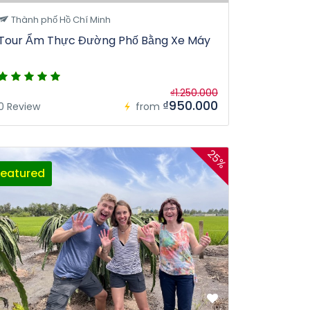
Thành phố Hồ Chí Minh
Tour Ẩm Thực Đường Phố Bằng Xe Máy
₫1.250.000
₫950.000
0 Review
from
25%
Featured