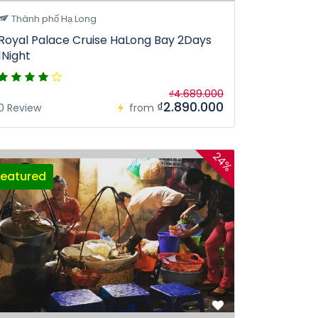
Thành phố Hạ Long
Royal Palace Cruise HaLong Bay 2Days
1Night
₫4.689.000
₫2.890.000
0 Review
from
24%
Featured