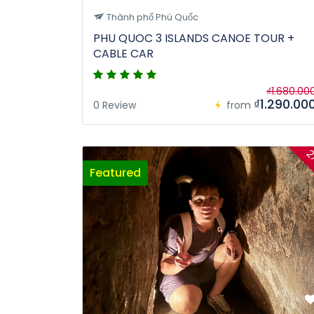
Thành phố Phú Quốc
PHU QUOC 3 ISLANDS CANOE TOUR +
CABLE CAR
₫1.680.00
₫1.290.00
0 Review
from
2
Featured